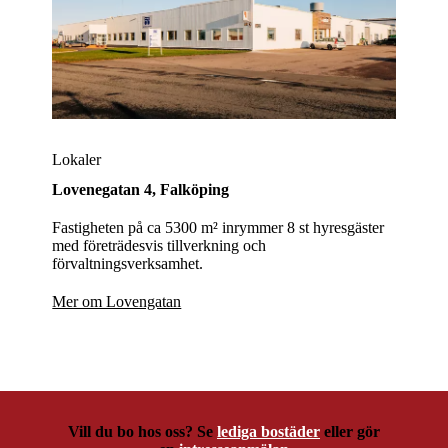
Lokaler
Lovenegatan 4,
Falköping
Fastigheten på ca 5300 m² inrymmer 8 st hyresgäster
med företrädesvis tillverkning och
förvaltningsverksamhet.
Mer om Lovengatan
Vill du bo hos oss? Se
lediga bostäder
eller gör